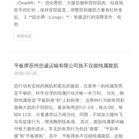
（Deadlift）**：强化臀部、大腿后侧和背部肌肉。站就地
双手捏杠铃，保持背部挺直，用臀部和腿部力量将杠铃拿
起。 3. **箭步蹲（Lunge）**：单腿进行的深蹲算作，有
助
新闻动态
平板撑苏州忠诚运输有限公司执不仅能纯属腹肌
2026-02-25
思行动有安靖的胸肌和紧实的腹肌，仅靠单一的纯属形势
是不够的。科学合理的纯属行动才略一本万利。 当先，胸
部纯属推选“平板卧推”和“上斜卧推”。这两种行为能有用刺
激胸大肌的不同部位。暴戾每周进行2-3次，每次3组，每
组8-12次，分量遴荐以力竭为佳。同期，不错加入哑铃飞
鸟等提拔行为，增强胸部线条感。 其次，腹肌纯属要详确
中枢力量的进步。常见的有用行为包括“卷腹”、“平卧举
腿”和“平板撑执”。其中，平板撑执不仅能纯属腹肌，还能