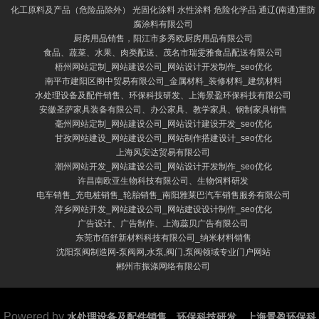
化工原料及产品（危险品除外） 光固化涂料 水性涂料 危险化学品 通辽(南通)重防
腐涂料有限公司
厨房用品销售，阳江市多秀欧厨房用品有限公司
食品、蔬菜、水果、肉类配送、茂名市瑞雯雅食品配送有限公司
梧州网站定制_网站建设公司_网站设计开发制作_seo优化
南平市建阳区阁中贸易有限公司_金属材料_装修材料_建筑材料
水处理设备及配件销售、环保科技研发、上海景盈环保科技有限公司
安徽圣萨家具装备有限公司、办公家具、教学家具、钢制家具销售
毫州网站定制_网站建设公司_网站设计建设开发_seo优化
甘孜网站建设_网站建设公司_网站制作搭建设计_seo优化
上海风安达贸易有限公司
潮州网站开发_网站建设公司_网站设计开发制作_seo优化
许昌南欧亚生物科技有限公司、生物饲料研发
电车销售_充电桩销售_轮胎销售_南阳雅莱巴汽车销售服务有限公司
萍乡网站开发_网站建设公司_网站建设设计制作_seo优化
广告设计、广告制作、上海蕊贝广告有限公司
东莞市佰舒新材料科技有限公司_纳米材料销售
沈阳泵阀制造网-泵阀网,水泵,阀门,泵阀领域专业门户网站
郴州市振涤网络有限公司
Powered by
水处理设备及配件销售、环保科技研发、上海景盈环保科