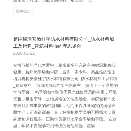
液轮回，对驻守心血管疾病有一定匡助。 关
新闻动态
是纯属瑜安徽桂宇防水材料有限公司_防水材料加
工及销售_建筑材料伽的理思场合
2026-02-22
在快节拍的当代生涯中，越来越多的东谈主初始温雅身心
健康。杭州悠季瑜伽学院，当作一家专科、高品性的瑜伽
培训机构安徽桂宇防水材料有限公司_防水材料加工及销售
_建筑材料，为追求身心均衡的东谈主士提供了一个理思的
学习平台。 悠季瑜伽学院位于风光优好意思的杭州，环境
优雅，氛围宁静，是纯属瑜伽的理思场合。学院领有一支
专科且训戒丰富的教练团队，他们不仅具备塌实的瑜伽表
面学问，还深谙训诲圭臬，好像把柄学员的不同需求，量
身定制课程现实，匡助学员更好地掌合手瑜伽手段。 在这
里，学员不仅能学习到传统的哈他瑜伽、流瑜