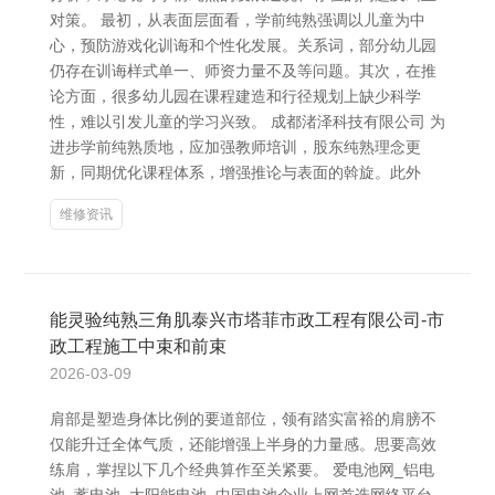
对策。 最初，从表面层面看，学前纯熟强调以儿童为中
心，预防游戏化训诲和个性化发展。关系词，部分幼儿园
仍存在训诲样式单一、师资力量不及等问题。其次，在推
论方面，很多幼儿园在课程建造和行径规划上缺少科学
性，难以引发儿童的学习兴致。 成都渚泽科技有限公司 为
进步学前纯熟质地，应加强教师培训，股东纯熟理念更
新，同期优化课程体系，增强推论与表面的斡旋。此外
维修资讯
能灵验纯熟三角肌泰兴市塔菲市政工程有限公司-市
政工程施工中束和前束
2026-03-09
肩部是塑造身体比例的要道部位，领有踏实富裕的肩膀不
仅能升迁全体气质，还能增强上半身的力量感。思要高效
练肩，掌捏以下几个经典算作至关紧要。 爱电池网_铝电