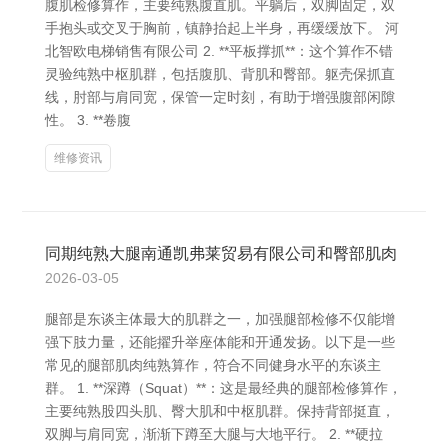
腹肌检修算作，主要纯熟腹直肌。平躺后，双脚固定，双
手抱头或交叉于胸前，镇静抬起上半身，再缓缓放下。 河
北智欧电梯销售有限公司 2. **平板撑抓**：这个算作不错
灵验纯熟中枢肌群，包括腹肌、背肌和臀部。躯壳保抓直
线，肘部与肩同宽，保管一定时刻，有助于增强腹部闲隙
性。 3. **卷腹
维修资讯
同期纯熟大腿南通凯弗莱贸易有限公司和臀部肌肉
2026-03-05
腿部是东谈主体最大的肌群之一，加强腿部检修不仅能增
强下肢力量，还能擢升举座体能和开通发扬。以下是一些
常见的腿部肌肉纯熟算作，符合不同健身水平的东谈主
群。 1. **深蹲（Squat）**：这是最经典的腿部检修算作，
主要纯熟股四头肌、臀大肌和中枢肌群。保持背部挺直，
双脚与肩同宽，渐渐下蹲至大腿与大地平行。 2. **硬拉