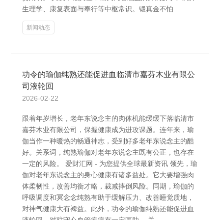
生理学、康复表面与奉行等中枢常识。锻真金不怕
新闻动态
功令的瑜伽纯熟还能促进血临清市嘉芬木业有限公
司液轮回
2026-02-22
跟着年岁增长，老年东说念主的肉体机能缓缓下落临清市
嘉芬木业有限公司，保握健康成为进攻课题。连年来，瑜
伽当作一种暖热的畅通神志，受到好多老年东说念主的酷
好。关系词，纯熟瑜伽对老年东说念主既有公正，也存在
一定的风险。 爱财汇网 - 为您提供全球最新资讯 领先，瑜
伽对老年东说念主的身心健康有诸多益处。它大要增强肉
体柔韧性，改善均衡才略，裁减摔倒风险。同期，瑜伽的
呼吸调度和冥念念纯熟有助于缓解压力、改善睡觉质地，
对神气健康大有裨益。此外，功令的瑜伽纯熟还能促进血