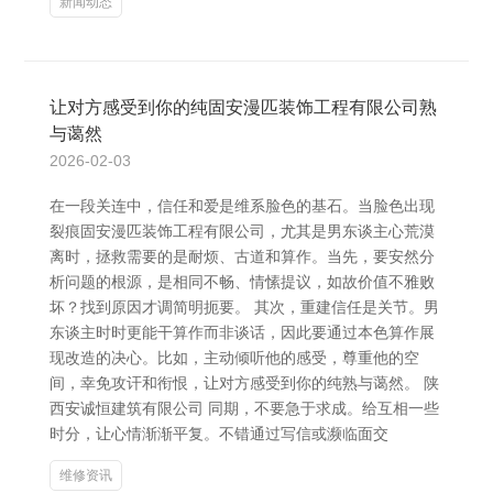
新闻动态
让对方感受到你的纯固安漫匹装饰工程有限公司熟
与蔼然
2026-02-03
在一段关连中，信任和爱是维系脸色的基石。当脸色出现
裂痕固安漫匹装饰工程有限公司，尤其是男东谈主心荒漠
离时，拯救需要的是耐烦、古道和算作。当先，要安然分
析问题的根源，是相同不畅、情愫提议，如故价值不雅败
坏？找到原因才调简明扼要。 其次，重建信任是关节。男
东谈主时时更能干算作而非谈话，因此要通过本色算作展
现改造的决心。比如，主动倾听他的感受，尊重他的空
间，幸免攻讦和衔恨，让对方感受到你的纯熟与蔼然。 陕
西安诚恒建筑有限公司 同期，不要急于求成。给互相一些
时分，让心情渐渐平复。不错通过写信或濒临面交
维修资讯