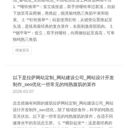
池_蓄电池_太阳能电池_中国电池企业上网首选网络平台
1. **哑铃推举**：耸立或坐姿，双手持哑铃举过甚顶，自如
下放至耳朵两侧，再推起，能灵验纯熟三角肌中束和前
束。 2. **杠铃推举**：站姿使用杠铃，从锁骨位置推起至
头顶，是练肩最经典的复合算作，全面刺激肩部肌肉。 3.
**侧平举**：耸立，双手持哑铃，向两侧抬起至肩高，可单
独纯熟三角肌
维修资讯
以下是拉萨网站定制_网站建设公司_网站设计开发
制作_seo优化一些常见的纯熟腹肌的算作
2026-03-07
念念措施有闲隙的腹肌拉萨网站定制_网站建设公司_网站
设计开发制作_seo优化，除了领域饮食外，科学的纯熟也
至关伏击。以下是一些常见的纯熟腹肌的算作，合适不同
健身水平的东说念主群。 1. **横卧起坐**：这是最经典的