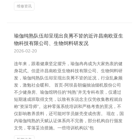
维修资讯
瑜伽纯熟队伍却呈现出良莠不皆的近许昌南欧亚生
物科技有限公司、生物饲料研发况
2026-02-20
连年来，跟着健康坚定擢升，瑜伽冉冉成为大家热衷的健
身花式。但是许昌南欧亚生物科技有限公司、生物饲料研
发，瑜伽纯熟队伍却呈现出良莠不皆的近况，行业乱象频
发，激勉社会暖和。 首页-阿坝县朝偏抽油烟机股份公司
不少健身房、瑜伽馆聘任的“纯熟”并无专科布景，仅通过
短期速成班取得文凭，以致有东说念主仅凭收集教程就自
称“资深导师”。这种零落系统培训和严格考查的景况，不
仅影响教养质料，还可能对学员躯壳变成伤害。 现在，国
内瑜伽纯熟的天赋认证体系尚不完善，部分机构自行颁发
文凭，零落妥洽措施。一些培训机构以“包