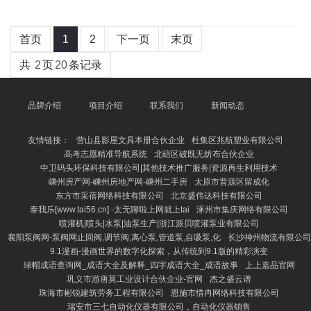
首页
1
2
下一页
末页
共
2
页
20
条记录
品牌介绍
项目介绍
联系我们
新闻动态
友情链接：
营山县影屋文具本册合伙企业
杜集区兆航塑业有限公司
高考志愿精准导航系统
北碚区破既无纺布合伙企业
中卫码头环保科技有限公司|其他技术推广服务|资源再生利用技术
嵊州房产网-嵊州房地产网-嵊州二手房
太原市晋源区留成化
东方市采蓓网络科技有限公司
北京盛伟达科技有限公司
泰我乐[www.tai56.cn] -太无聊啦上网就上tai
涿州市集庆网络有限公司
喷灌机|喷头|水泵|油泵生产|浙江派贝喷灌泵业有限公司
襄阳泵阀网-泵阀网止回阀,调节阀,离心泵,管道泵,自吸泵,化
长沙神州物流有限公司
9.1漫画-漫画世界的数字化探索，从传统到9.1版的精彩演变
绿帽成语查询网_成语大全及解释_四字成语大全_成语故事
上上嘉品官网
巩义市游唐莫工业设计合伙企业-官网
杰之盛云谱
珠海市彬锐建筑劳务工程有限公司
恩施市惜冉网络科技有限公司
瑞安市三七自动化仪器有限公司，自动化仪器销售