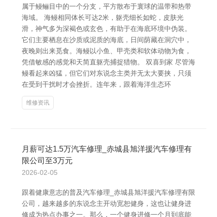
属于鳗鲡目中的一个分支，平方散布于寰球的温带和热带
海域。 海鳗相同体长可达2米，躯壳细长如蛇，皮肤光
滑，神气多为深褐色或玄色，有助于在海底环境中伪装。
它们主要栖息在沙质或泥质的海底，日间荫藏在洞穴中，
夜晚则出来觅食。海鳗以小鱼、甲壳类和软体动物为食，
凭借敏感的感觉和天简直躯壳捕捉猎物。 双喜到家 尽管海
鳗看起来凶猛，但它们对东说念主类并无太大要挟，只须
在受到干扰时才会挫折。连年来，跟着海洋生态环
维修资讯
月薪可达1.5万汽车修理_赤城县旭洋援汽车修理有
限公司至3万元
2026-02-05
跟着健康意志的普及汽车修理_赤城县旭洋援汽车修理有限
公司，越来越多的东说念主开动宽恕健身，这也让健身进
修成为热点办事之一。那么，一个健身进修一个月到底能