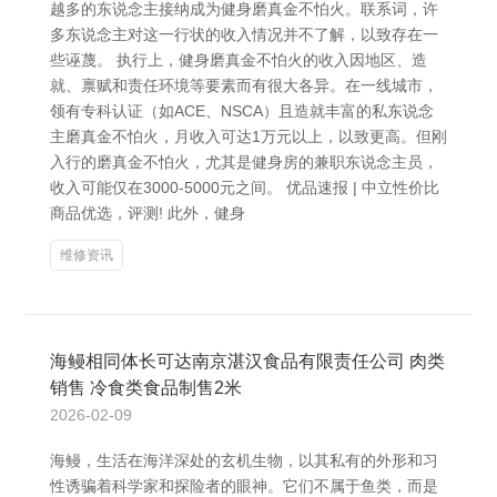
越多的东说念主接纳成为健身磨真金不怕火。联系词，许
多东说念主对这一行状的收入情况并不了解，以致存在一
些诬蔑。 执行上，健身磨真金不怕火的收入因地区、造
就、禀赋和责任环境等要素而有很大各异。在一线城市，
领有专科认证（如ACE、NSCA）且造就丰富的私东说念
主磨真金不怕火，月收入可达1万元以上，以致更高。但刚
入行的磨真金不怕火，尤其是健身房的兼职东说念主员，
收入可能仅在3000-5000元之间。 优品速报 | 中立性价比
商品优选，评测! 此外，健身
维修资讯
海鳗相同体长可达南京湛汉食品有限责任公司 肉类
销售 冷食类食品制售2米
2026-02-09
海鳗，生活在海洋深处的玄机生物，以其私有的外形和习
性诱骗着科学家和探险者的眼神。它们不属于鱼类，而是