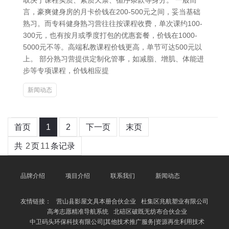
取决于课程实质、素质天禀、循序条款等身分。 一般而
言，豪爽健身房的月卡价钱在200-500元之间，妥当基础
熟习。而专科健身熟习营往往按课程收费，单次课约100-
300元，也有按月或季度打包的优惠套餐，价钱在1000-
5000元不等。高端私教课程价钱更高，单节可达500元以
上。 部分熟习营提供定制化管事，如减脂、增肌、体能进
步等专项课程，价钱相应提
新闻动态
首页
1
2
下一页
末页
共
2
页
11
条记录
品牌介绍
项目介绍
联系我们
新闻动态
友情链接：
营山县影屋文具本册合伙企业
杜集区兆航塑业有限公司
高考志愿精准导航系统
北碚区破既无纺布合伙企业
中卫码头环保科技有限公司|其他技术推广服务|资源再生利用技术