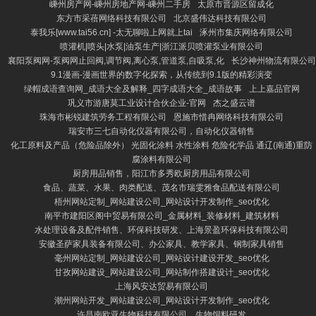
嵊州房产网-嵊州房地产网-嵊州二手房
太原市晋源区留成化
东方市采蓓网络科技有限公司
北京盛伟达科技有限公司
泰我乐[www.tai56.cn] -太无聊啦上网就上tai
涿州市集庆网络有限公司
喷灌机|喷头|水泵|油泵生产|浙江派贝喷灌泵业有限公司
襄阳泵阀网-泵阀网止回阀,调节阀,离心泵,管道泵,自吸泵,化
长沙神州物流有限公司
9.1漫画-漫画世界的数字化探索，从传统到9.1版的精彩演变
绿帽成语查询网_成语大全及解释_四字成语大全_成语故事
上上嘉品官网
巩义市游唐莫工业设计合伙企业-官网
杰之盛云谱
珠海市彬锐建筑劳务工程有限公司
恩施市惜冉网络科技有限公司
瑞安市三七自动化仪器有限公司，自动化仪器销售
化工原料及产品（危险品除外） 光固化涂料 水性涂料 危险化学品 通辽(南通)重防
腐涂料有限公司
厨房用品销售，阳江市多秀欧厨房用品有限公司
食品、蔬菜、水果、肉类配送、茂名市瑞雯雅食品配送有限公司
梧州网站定制_网站建设公司_网站设计开发制作_seo优化
南平市建阳区阁中贸易有限公司_金属材料_装修材料_建筑材料
水处理设备及配件销售、环保科技研发、上海景盈环保科技有限公司
安徽圣萨家具装备有限公司、办公家具、教学家具、钢制家具销售
毫州网站定制_网站建设公司_网站设计建设开发_seo优化
甘孜网站建设_网站建设公司_网站制作搭建设计_seo优化
上海风安达贸易有限公司
潮州网站开发_网站建设公司_网站设计开发制作_seo优化
许昌南欧亚生物科技有限公司、生物饲料研发