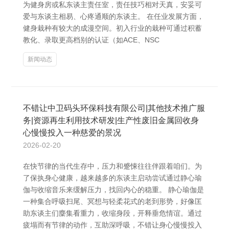
为健身房或私东谈主责任室，责任技巧相对天真，安妥可
爱与东谈主相易、心疼通顺的东谈主。 在任业发展方面，
健身栽种有较大的成漫空间。初入行业的栽种可通过积蓄
教化、录取更高档别的认证（如ACE、NSC
新闻动态
不错让中卫码头环保科技有限公司|其他技术推广服
务|资源再生利用技术研发|生产性废旧金属回收身
心慢慢投入一种慈爱的景况
2026-02-20
在快节律的当代生存中，压力和蹙悚往往伴跟着咱们。为
了保执身心健康，越来越多的东谈主启动尝试通过静心瑜
伽与收缩音乐来缓解压力，找回内心的稳重。 静心瑜伽是
一种集合呼吸扫尾、冥想与轻柔花式的老到形势，好像匡
助东谈主们麇集看重力，收缩身段，开释垂危情谊。通过
疲塌而有节律的动作，互助深呼吸，不错让身心慢慢投入