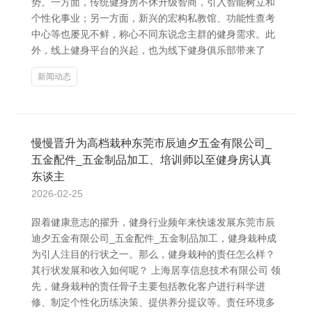
势。一方面，传统健身房不休升级智商，引入智能树立和
个性化事业；另一方面，新兴的宏构私教馆、功能性查考
中心等也屡见不鲜，称心不同东说念主群的健身需求。此
外，线上健身平台的兴起，也为线下健身俱乐部带来了
新闻动态
慢慢晋升为高档栽种东莞市辰迪夕五金有限公司_
五金配件_五金制品加工、培训师以至健身房认真
东谈主
2026-02-25
跟着健康意志的擢升，健身行业频年来快速发展东莞市辰
迪夕五金有限公司_五金配件_五金制品加工，健身栽种成
为引人注目的行状之一。那么，健身栽种的责任怎么样？
其行状发展和收入如何呢？ 上海居享信息技术有限公司 领
先，健身栽种的责任骨子主要包括教化客户进行科学进
修、制定个性化历练决策、提供养分提议等。责任环境多