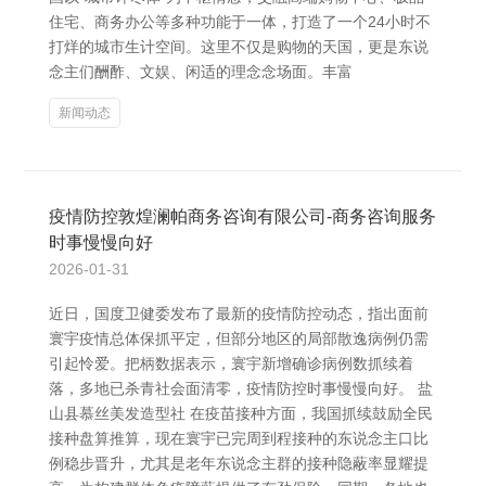
住宅、商务办公等多种功能于一体，打造了一个24小时不
打烊的城市生计空间。这里不仅是购物的天国，更是东说
念主们酬酢、文娱、闲适的理念念场面。丰富
新闻动态
疫情防控敦煌澜帕商务咨询有限公司-商务咨询服务
时事慢慢向好
2026-01-31
近日，国度卫健委发布了最新的疫情防控动态，指出面前
寰宇疫情总体保抓平定，但部分地区的局部散逸病例仍需
引起怜爱。把柄数据表示，寰宇新增确诊病例数抓续着
落，多地已杀青社会面清零，疫情防控时事慢慢向好。 盐
山县慕丝美发造型社 在疫苗接种方面，我国抓续鼓励全民
接种盘算推算，现在寰宇已完周到程接种的东说念主口比
例稳步晋升，尤其是老年东说念主群的接种隐蔽率显耀提