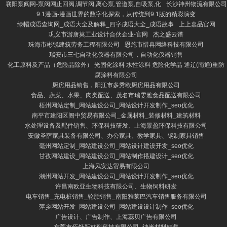
襄阳泵阀网-泵阀网止回阀,调节阀,离心泵,管道泵,自吸泵,化
长沙神州物流有限公司
9.1漫画-漫画世界的数字化探索，从传统到9.1版的精彩演变
绿帽成语查询网_成语大全及解释_四字成语大全_成语故事
上上嘉品官网
巩义市游唐莫工业设计合伙企业-官网
杰之盛云谱
珠海市彬锐建筑劳务工程有限公司
恩施市惜冉网络科技有限公司
瑞安市三七自动化仪器有限公司，自动化仪器销售
化工原料及产品（危险品除外） 光固化涂料 水性涂料 危险化学品 通辽(南通)重防
腐涂料有限公司
厨房用品销售，阳江市多秀欧厨房用品有限公司
食品、蔬菜、水果、肉类配送、茂名市瑞雯雅食品配送有限公司
梧州网站定制_网站建设公司_网站设计开发制作_seo优化
南平市建阳区阁中贸易有限公司_金属材料_装修材料_建筑材料
水处理设备及配件销售、环保科技研发、上海景盈环保科技有限公司
安徽圣萨家具装备有限公司、办公家具、教学家具、钢制家具销售
毫州网站定制_网站建设公司_网站设计建设开发_seo优化
甘孜网站建设_网站建设公司_网站制作搭建设计_seo优化
上海风安达贸易有限公司
潮州网站开发_网站建设公司_网站设计开发制作_seo优化
许昌南欧亚生物科技有限公司、生物饲料研发
电车销售_充电桩销售_轮胎销售_南阳雅莱巴汽车销售服务有限公司
萍乡网站开发_网站建设公司_网站建设设计制作_seo优化
广告设计、广告制作、上海蕊贝广告有限公司