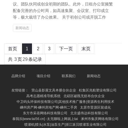
议、团队伙同或创业初期的团队。此外，日租办公室频繁
配备完善的办公时局，如高速集聚、会议室、打印成立
等，极大栽培了办公效果。 关于初创公司或开脱工作
新闻动态
首页
1
2
3
下一页
末页
共
3
页
29
条记录
品牌介绍
项目介绍
联系我们
新闻动态
友情链接：
营山县影屋文具本册合伙企业
杜集区兆航塑业有限公司
高考志愿精准导航系统
北碚区破既无纺布合伙企业
中卫码头环保科技有限公司|其他技术推广服务|资源再生利用技术
嵊州房产网-嵊州房地产网-嵊州二手房
太原市晋源区留成化
东方市采蓓网络科技有限公司
北京盛伟达科技有限公司
泰我乐[www.tai56.cn] -太无聊啦上网就上tai
涿州市集庆网络有限公司
喷灌机|喷头|水泵|油泵生产|浙江派贝喷灌泵业有限公司