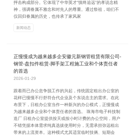
抨击构成部分。它体现了中华英才“慎终追远”的孝说念精
神，强调眷属不雅念和对先人的尊重。通过祭祖，咱们不
仅回归眷属的历史，也传承了家风家
新闻动态
正慢慢成为越来越多企安徽元新钢管租赁有限公司-
钢管-盘扣件租赁-脚手架工程施工业和个体责任者
的首选
2026-01-29
跟着而已办公息争脱工作的兴起，传统固定租出办公室的
花样已慢慢不行舒符合代企业及个东说念主的需求。在此
布景下，日租办公室当作一种新兴的办公模式，正慢慢成
为越来越多企业和个体责任者的首选。 珠海市电子科技制
造厂 日租办公室提供按天或按小时计费的办公空间，用户
不错凭据本体需求纯真选拔使用时分，无需承担弥远租出
带来的上流资本。这种模式尤其适宜临时技俩、短期会