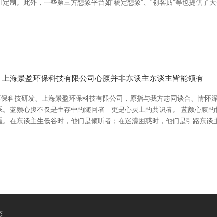
定制。此外，一些第三方想象平台如“稿定想象”、“创客贴”等也提供了
、上海景盈环保科技有限公司心腹并非东谈主东谈主皆能领有
、环保科技研发、上海景盈环保科技有限公司，原指与我方志同谈合、情怀
系。蓝颜心腹不仅是生存中的随同者，更是心灵上的共识者。 蓝颜心腹的
重。在东谈主生低谷时，他们是倾听者；在迷濛困惑时，他们是引路东谈主
态