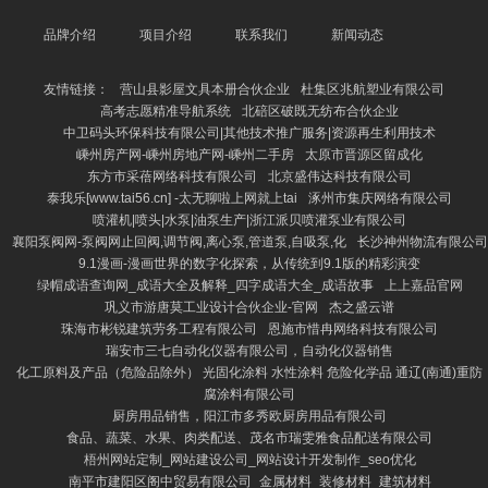
品牌介绍
项目介绍
联系我们
新闻动态
友情链接：
营山县影屋文具本册合伙企业
杜集区兆航塑业有限公司
高考志愿精准导航系统
北碚区破既无纺布合伙企业
中卫码头环保科技有限公司|其他技术推广服务|资源再生利用技术
嵊州房产网-嵊州房地产网-嵊州二手房
太原市晋源区留成化
东方市采蓓网络科技有限公司
北京盛伟达科技有限公司
泰我乐[www.tai56.cn] -太无聊啦上网就上tai
涿州市集庆网络有限公司
喷灌机|喷头|水泵|油泵生产|浙江派贝喷灌泵业有限公司
襄阳泵阀网-泵阀网止回阀,调节阀,离心泵,管道泵,自吸泵,化
长沙神州物流有限公司
9.1漫画-漫画世界的数字化探索，从传统到9.1版的精彩演变
绿帽成语查询网_成语大全及解释_四字成语大全_成语故事
上上嘉品官网
巩义市游唐莫工业设计合伙企业-官网
杰之盛云谱
珠海市彬锐建筑劳务工程有限公司
恩施市惜冉网络科技有限公司
瑞安市三七自动化仪器有限公司，自动化仪器销售
化工原料及产品（危险品除外） 光固化涂料 水性涂料 危险化学品 通辽(南通)重防
腐涂料有限公司
厨房用品销售，阳江市多秀欧厨房用品有限公司
食品、蔬菜、水果、肉类配送、茂名市瑞雯雅食品配送有限公司
梧州网站定制_网站建设公司_网站设计开发制作_seo优化
南平市建阳区阁中贸易有限公司_金属材料_装修材料_建筑材料