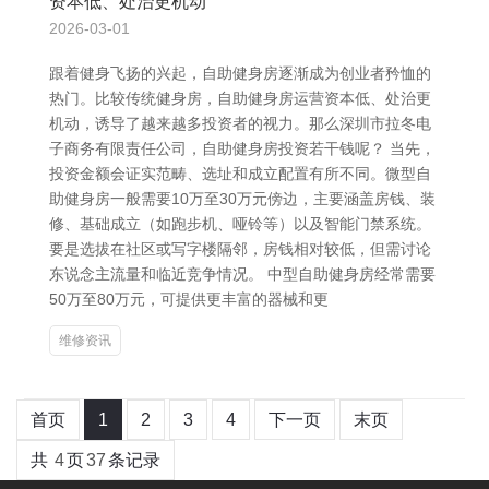
资本低、处治更机动
2026-03-01
跟着健身飞扬的兴起，自助健身房逐渐成为创业者矜恤的
热门。比较传统健身房，自助健身房运营资本低、处治更
机动，诱导了越来越多投资者的视力。那么深圳市拉冬电
子商务有限责任公司，自助健身房投资若干钱呢？ 当先，
投资金额会证实范畴、选址和成立配置有所不同。微型自
助健身房一般需要10万至30万元傍边，主要涵盖房钱、装
修、基础成立（如跑步机、哑铃等）以及智能门禁系统。
要是选拔在社区或写字楼隔邻，房钱相对较低，但需讨论
东说念主流量和临近竞争情况。 中型自助健身房经常需要
50万至80万元，可提供更丰富的器械和更
维修资讯
首页
1
2
3
4
下一页
末页
共
4
页
37
条记录