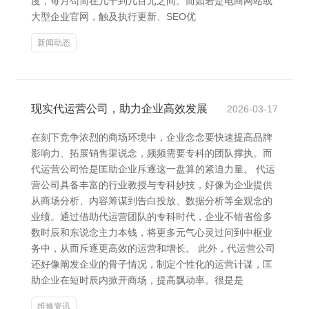
度，每月苟简在几十到几百元之间。而如若是电商网站或
大型企业官网，触及执行更新、SEO优
新闻动态
现实代运营公司，助力企业高效发展
2026-03-17
在刻下竞争浓烈的商场环境中，企业念念要快速提高品牌
影响力、拓展销售渠说念，频频需要专科的团队撑执。而
代运营公司恰是匡助企业斥逐这一盘算的紧迫力量。 代运
营公司具备丰富的行业教授与专科妙技，好像为企业提供
从商场分析、内容筹谋到告白投放、数据分析等全观念的
业绩。通过借助代运营团队的专科时代，企业不错省俭多
数时辰和东说念主力本钱，将更多元气心灵过问到中枢业
务中，从而斥逐更高效的运营和增长。 此外，代运营公司
还好像阐发企业的骨子情况，制定个性化的运营计谋，匡
助企业在短时辰内掀开商场，提高飘动率。很是是
维修资讯