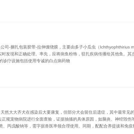
包装胶带-拉伸缠绕膜，主要由多子小瓜虫（Ichthyophthirius mu
实时发现和正确处理。率先，应将病鱼粉饰，驻扎疾病传播给其他鱼。其
用的诊疗设施包括使用专诚的白点病药物
。天然大大齐犬在感染后大要康复，但部分犬会留住后遗症，其中最常见
去正规宠物病院进行全面查验，证据抽搐的具体原因，如脑炎、神经毁伤
䓬类、丙戊酸钠等，需字据兽医率领合理使用。同期，配配合养提拔和免疫