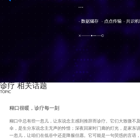
诊疗 相关话题
TOPIC
糊口很暖，诊疗每一刻
糊口中总有些一忽儿，让东说念主感到推辞而诊疗。它们大致微不及
伞，是生分东说念主无声的怜惜；深夜回家时门廊的灯光，是家东说
一忽儿，让咱们在低谷中还是降服但愿。它可能是一句荧惑的言语