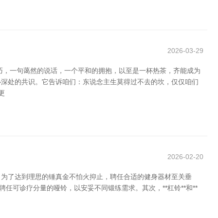
2026-03-29
巧，一句蔼然的说话，一个平和的拥抱，以至是一杯热茶，齐能成为
心深处的共识。它告诉咱们：东说念主生莫得过不去的坎，仅仅咱们
更
2026-02-20
。为了达到理思的锤真金不怕火抑止，聘任合适的健身器材至关垂
任可诊疗分量的哑铃，以安妥不同锻练需求。其次，**杠铃**和**