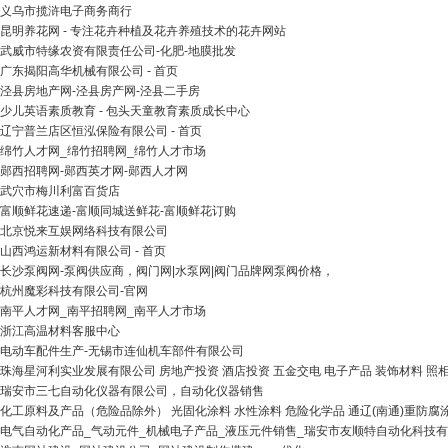
义乌市揽浒电子商务商行
昆明养花网 - 专注花卉种植及花卉养殖技术的花卉网站
武威市特缘农资有限责任公司-化肥-地膜批发
广东揭阳高华机械有限公司 - 首页
泾县房地产网-泾县房产网-泾县二手房
少儿英语素质教育 - 包头天童教育素质成长中心
辽宁普兰店区恒泓保险有限公司 - 首页
绵竹人才网_绵竹招聘网_绵竹人才市场
郧西招聘网-郧西英才网-郧西人才网
武穴市梅川利富百货店
富顺鲜花速递-富顺同城送鲜花-富顺鲜花订购
北京悦来互娱网络科技有限公司
山西鸿运新材料有限公司 - 首页
长沙泵阀网-泵阀供应商，阀门网|水泵网|阀门品牌网泵阀价格，
杭州魔彩科技有限公司-官网
南平人才网_南平招聘网_南平人才市场
浙江高温材料客服中心
电动车配件生产-无锡市连仙机车部件有限公司
珠海星河利实业发展有限公司 房地产投资 酒店投资 五金交电 电子产品 装饰材料 照
瑞安市三七自动化仪器有限公司，自动化仪器销售
化工原料及产品（危险品除外） 光固化涂料 水性涂料 危险化学品 通辽(南通)重防腐
电气自动化产品_气动元件_机械电子产品_液压元件销售_瑞安市友顺特自动化科技