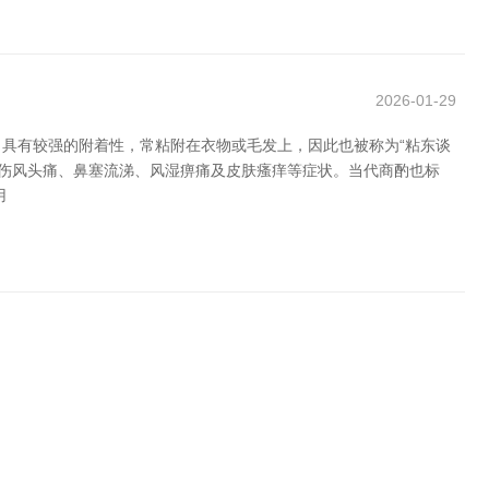
2026-01-29
，具有较强的附着性，常粘附在衣物或毛发上，因此也被称为“粘东谈
疗伤风头痛、鼻塞流涕、风湿痹痛及皮肤瘙痒等症状。当代商酌也标
用