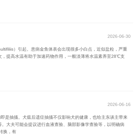
2026-06-30
ltifiliis）引起。患病金鱼体表会出现很多小白点，近似盐粒，严重
次，提高水温有助于加速药物作用，一般淡薄将水温素养至28℃支
2026-06-16
的即是抽搐。犬瘟后遗症抽搐不仅影响犬的健康，也给主东谈主带来
等。大夫可能会提议进行血液查验、脑部影像学查验等，以明确病
转换，有