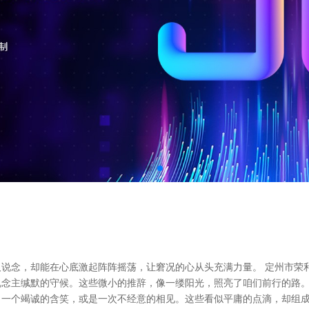
说念，却能在心底激起阵阵摇荡，让窘况的心从头充满力量。 定州市荣
念主缄默的守候。这些微小的推辞，像一缕阳光，照亮了咱们前行的路。
，一个竭诚的含笑，或是一次不经意的相见。这些看似平庸的点滴，却组