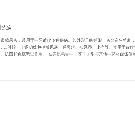
种疾病
干燥肃穆果实，常用于中医诊疗多种疾病。其外形呈纺锤形，名义密生钩刺
温，归肺经，主邀功效包括散风寒、通鼻窍、祛风湿、止痒等。常用于诊
、抗菌和免疫调理作用。 在实质愚弄中，苍耳子常与其他中药材配伍使