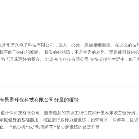
扰常州万久电子科技有限公司，压力、心焦、急躁相继而至。在这么的技
，抚平咱们内心的波澜。 着实的好鸡汤，不是空乏的劝慰，而是能颠簸内
为了理睬更好的我方。 北京初剪科技有限公司 在快节拍的生涯中，咱们
海景盈环保科技有限公司分量的哑铃
景盈环保科技有限公司，越来越多的东谈主聘任在家开垦私东谈主健身房
是家庭健身的基础器用，相宜进行多种力量锻练，如臂弯举、深蹲等。提议聘
 **跑步机**或**动感单车**是心肺锻练的首选开垦，