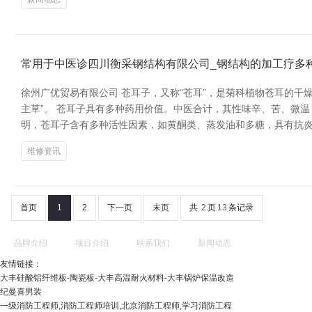
常用于中医诊四川衡采钢结构有限公司_钢结构的加工疗多
徐州广优贸易有限公司 苍耳子，又称“苍耳”，是菊科植物苍耳的
主草”。 苍耳子具有多种药用价值。中医合计，其性味辛、苦、微
明，苍耳子含有多种活性因素，如黄酮类、蒸发油和多糖，具有抗炎
维修资讯
首页
1
2
下一页
末页
共
2
页
13
条记录
品牌介绍
项目介绍
联系我们
新闻动态
友情链接：
大丰硅酸铝纤维板-陶瓷板-大丰高温耐火材料-大丰锅炉保温改造
纪曼喜男装
一级消防工程师,消防工程师培训,北京消防工程师,学习消防工程