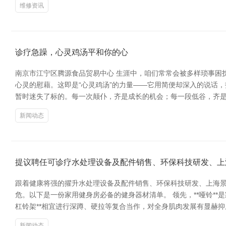
维修资讯
诊疗急躁，心灵鸡汤平和你的心
南京市江宁区腾源食品贸易中心 生涯中，咱们常常会被多样琐事困
心灵的慰藉。这即是“心灵鸡汤”的力量——它用简便却深入的说话
暂时迷失了标的。每一次颠仆，齐是成长的机会；每一段低谷，齐是
新闻动态
提议聘任可诊疗水处理设备及配件销售、环保科技研发、上
跟着健康将强的擢升水处理设备及配件销售、环保科技研发、上海
危。以下是一份家用健身房必备的健身器材清单。 领先，**哑铃**
杠铃架**相宜进行深蹲、硬拉等复合当作，对全身肌肉发展有显赫抑止。
新闻动态