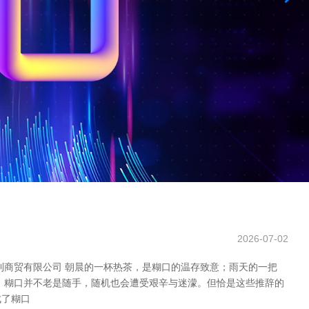
2026-07-02
利商贸有限公司 朝晨的一杯热茶，是糊口的温存致意；雨天的一把
 糊口并不老是随手，随机也会遭受艰辛与迷濛。但恰是这些推辞的
成了糊口