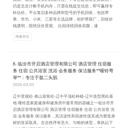
仍是念念计帐手机内存，只需在线提交信息，即可赢得专
科估价。平台复旧多种品牌和型号的手机回收，包括苹
果、华为、小米、三星等主流品牌，袒护界限广，回收价
钱透明，阻绝压价景观。 比拟传统回收容颜，速
维修资讯
6. 临汾市开启酒店管理有限公司 酒店管理 住宿服
务 住宿 公共浴室 洗浴 会务服务 保洁服务**哑铃弯
举**：专注于肱二头肌
2026-03-03
辽中景观松-泰山迎客松-辽中平顶松种植-辽中造型黑松基
地 哑铃是家庭健身和健身房中最常用的器械之一临汾市开
启酒店管理有限公司 酒店管理 住宿服务 住宿 公共浴室 洗
浴 会务服务 保洁服务，其活泼性和高效性使其成为塑造身
材的首采取具。念念秩序有浩大、匀称的体型，掌执以下