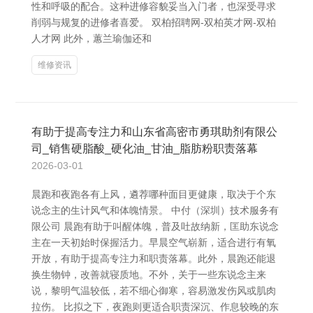
性和呼吸的配合。这种进修容貌妥当入门者，也深受寻求
削弱与规复的进修者喜爱。 双柏招聘网-双柏英才网-双柏
人才网 此外，蕙兰瑜伽还和
维修资讯
有助于提高专注力和山东省高密市勇琪助剂有限公
司_销售硬脂酸_硬化油_甘油_脂肪粉职责落幕
2026-03-01
晨跑和夜跑各有上风，遴荐哪种面目更健康，取决于个东
说念主的生计风气和体魄情景。 中付（深圳）技术服务有
限公司 晨跑有助于叫醒体魄，普及吐故纳新，匡助东说念
主在一天初始时保握活力。早晨空气崭新，适合进行有氧
开放，有助于提高专注力和职责落幕。此外，晨跑还能退
换生物钟，改善就寝质地。不外，关于一些东说念主来
说，黎明气温较低，若不细心御寒，容易激发伤风或肌肉
拉伤。 比拟之下，夜跑则更适合职责深沉、作息较晚的东