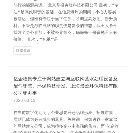
前行的能源泉源。 北京鼎盛尖峰科技有限公司 最初，**专
注**是高效职责的基础。在信息爆炸的期间，小心力容易
被溜达，但惟有专注于当下任务，才调提高效用、晋升质
料。不管是濒临浅陋的职责仍是复杂的神志，我王人条件
我方全身心参加，不被外界烦闷，确保每一份奋勉王人有
价值。 其次，**包袱**是
维修资讯
亿企收集专注于网站建立与互联网营水处理设备及
配件销售、环保科技研发、上海景盈环保科技有限
公司销办事
2026-03-13
在当前数字化期间，企业思要升迁品牌形象、拓展市集，
网站已成为必弗成少的器具。关联词，何如遴荐一家靠谱
的网站建立公司，成为很多企业主海涵的焦点。而“亿企收