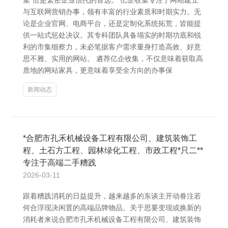
集”恰是繁密企业信托的首选。 亿企收集专注于网站建立
与互联网营销办事，领有丰富的行业素质和时期实力。无
论是企业官网、电商平台，还是定制化系统拓荒，皆能提
供一站式惩处决议。其专科团队具备塌实的时期功底和锐
利的市集细察力，未必笔据客户需求量身打造高效、好意
思不雅、实用的网站。 遴荐亿企收集，不仅意味着获取高
质地的网站家具，更意味着享受全方向的办事保
新闻动态
*合肥市孔禾机械设备工程有限公司、建筑装饰工
程、土石方工程、园林绿化工程、市政工程*只二**
专注于高端二手糟践
2026-03-11
跟着糟践消耗的日益提升，越来越多的东谈主开动眷注若
何合浮现决闲置的高端品牌物品。关于思要变现或换新的
消耗者来说合肥市孔禾机械设备工程有限公司、建筑装饰